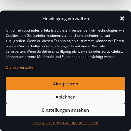
Einwilligung verwalten
Erfolg durch
Partnerschaft
Um dir ein optimales Erlebnis zu bieten, verwenden wir Technologien wie
Cookies, um Geräteinformationen zu speichern und/oder darauf
Wir schaffen digitale Lösungen, die
zuzugreifen. Wenn du diesen Technologien zustimmst, können wir Daten
wie das Surfverhalten oder eindeutige IDs auf dieser Website
funktionieren.
verarbeiten. Wenn du deine Einwilligung nicht erteilst oder zurückziehst,
Erfahren Sie, was unsere Kunden über die
können bestimmte Merkmale und Funktionen beeinträchtigt werden.
Zusammenarbeit mit ivaya sagen.
Dienste verwalten
Akzeptieren
Ablehnen
Einstellungen ansehen
DATENSCHUTZERKLÄRUNG
IMPRESSUM