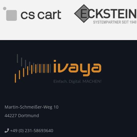
Martin-Schmeißer-Weg 10
44227 Dortmund
+49 (0) 231-58693640