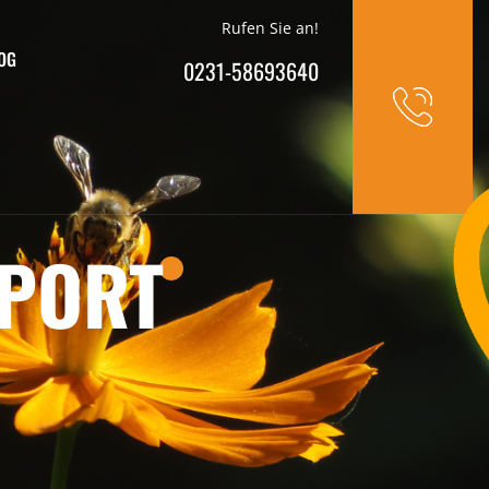
Rufen Sie an!
OG
0231-58693640
PPORT