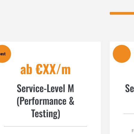
best
ab €XX/m
Service-Level M
Se
(Performance &
Testing)
F