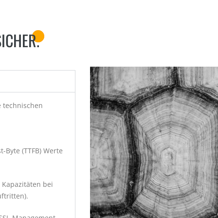
ICHER.
e technischen
,
st-Byte (TTFB) Werte
Kapazitäten bei
tritten).
 SSL-Management