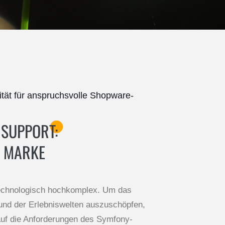
ität für anspruchsvolle Shopware-
 SUPPORT:
E MARKE
echnologisch hochkomplex. Um das
r und der Erlebniswelten auszuschöpfen,
t auf die Anforderungen des Symfony-